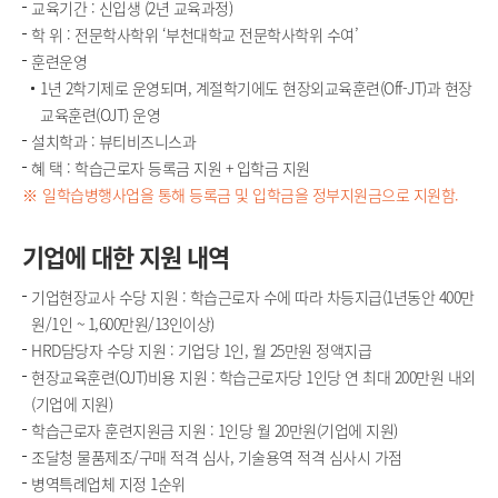
교육기간 : 신입생 (2년 교육과정)
학 위 : 전문학사학위 ‘부천대학교 전문학사학위 수여’
훈련운영
1년 2학기제로 운영되며, 계절학기에도 현장외교육훈련(Off-JT)과 현장
교육훈련(OJT) 운영
설치학과 : 뷰티비즈니스과
혜 택 : 학습근로자 등록금 지원 + 입학금 지원
일학습병행사업을 통해 등록금 및 입학금을 정부지원금으로 지원함.
기업에 대한 지원 내역
기업현장교사 수당 지원 : 학습근로자 수에 따라 차등지급(1년동안 400만
원/1인 ~ 1,600만원/13인이상)
HRD담당자 수당 지원 : 기업당 1인, 월 25만원 정액지급
현장교육훈련(OJT)비용 지원 : 학습근로자당 1인당 연 최대 200만원 내외
(기업에 지원)
학습근로자 훈련지원금 지원 : 1인당 월 20만원(기업에 지원)
조달청 물품제조/구매 적격 심사, 기술용역 적격 심사시 가점
병역특례업체 지정 1순위