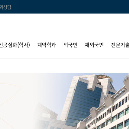
과상담
전공심화(학사)
계약학과
외국인
재외국민
전문기