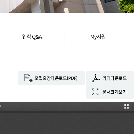
입학 Q&A
My지원
모집요강다운로드(PDF)
리더다운로드
문서크게보기