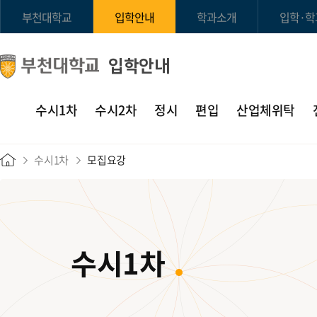
부천대학교
입학안내
학과소개
입학·학
입학안내
수시1차
수시2차
정시
편입
산업체위탁
수시1차
모집요강
수시1차