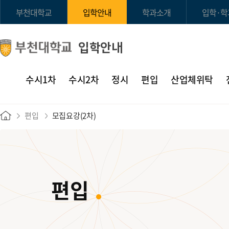
부천대학교
입학안내
학과소개
입학·학
입학안내
수시1차
수시2차
정시
편입
산업체위탁
편입
모집요강(2차)
편입