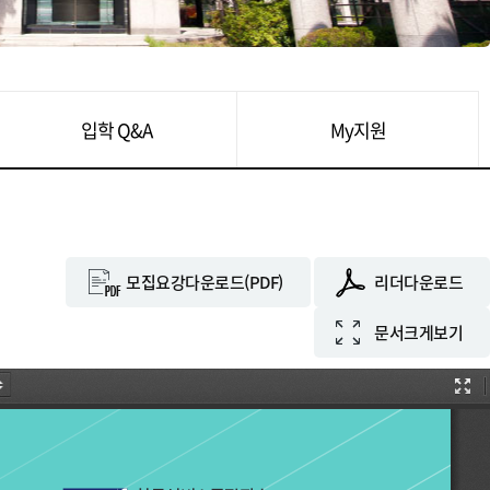
입학 Q&A
My지원
모집요강다운로드(PDF)
리더다운로드
문서크게보기